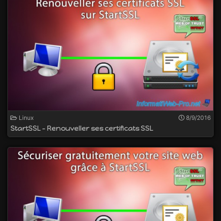
à une base de données, par exemple
rewrite : pour la réécriture d'url via un fichier
".htaccess"
ssl : pour la sécurisation de votre site web et le
support du HTTPS
http2 : pour le support du nouveau protocole
HTTP/2 qui améliore les performances de votre
site web
et bien plus
Linux
8/9/2016
StartSSL - Renouveller ses certificats SSL