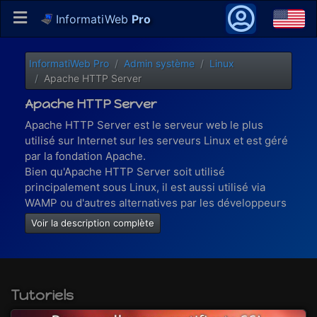
InformatiWeb
Pro
InformatiWeb Pro
Admin système
Linux
Apache HTTP Server
Apache HTTP Server
Apache HTTP Server est le serveur web le plus
utilisé sur Internet sur les serveurs Linux et est géré
par la fondation Apache.
Bien qu'Apache HTTP Server soit utilisé
principalement sous Linux, il est aussi utilisé via
WAMP ou d'autres alternatives par les développeurs
pour pouvoir développer leur site web en local avant
Voir la description complète
de le transférer sur un hébergement web en ligne.
Apache HTTP Server est très complet grâce à un
système de modules, dont certains sont très utilisés
:
Tutoriels
php : pour les sites dynamiques et la connexion