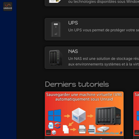
ou technologies disponibles sous Window
Unraid
UPS
Un UPS vous permet de protéger votre se
NAS
Un NAS est une solution de stockage rés
aux environnements systèmes et à la vir
Derniers tutoriels