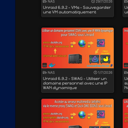
NAS
29/7/2026
Unraid 6.9.2 - VMs - Sauvegarder
U
une VM automatiquement
u
NAS
1/7/2026
Unraid 6.9.2 - SWAG - Utiliser un
U
domaine personnel avec une IP
s
WAN dynamique
N