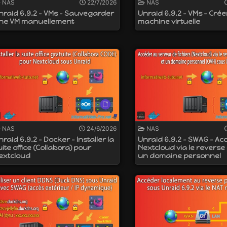
NAS
22/7/2026
NAS
nraid 6.9.2 - VMs - Sauvegarder
Unraid 6.9.2 - VMs - Cré
ne VM manuellement
machine virtuelle
NAS
24/6/2026
NAS
nraid 6.9.2 - Docker - Installer la
Unraid 6.9.2 - SWAG - Ac
uite office (Collabora) pour
Nextcloud via le reverse
extcloud
un domaine personnel