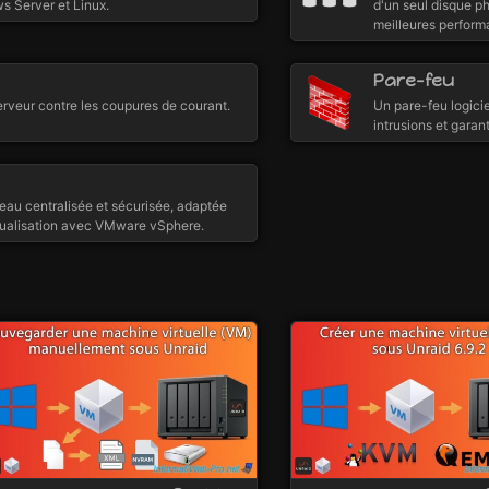
s Server et Linux.
d'un seul disque p
meilleures perform
Pare-feu
rveur contre les coupures de courant.
Un pare-feu logicie
intrusions et garan
eau centralisée et sécurisée, adaptée
tualisation avec VMware vSphere.