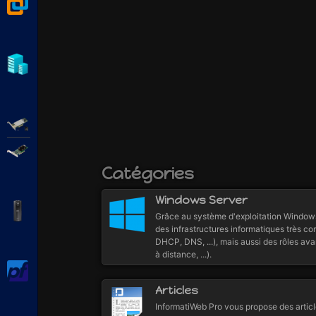
VMware Workstation
Hyper-V
Adaptec SmartRAID
Broadcom MegaRAID
Catégories
Windows Server
APC Back-UPS Pro
Grâce au système d'exploitation Windows
des infrastructures informatiques très c
DHCP, DNS, ...), mais aussi des rôles av
à distance, ...).
pfSense
Articles
InformatiWeb Pro vous propose des articl