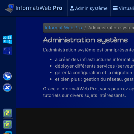
InformatiWeb
Pro
Admin système
Virtual
InformatiWeb Pro
Administration systè
Administration système
WS2012 R2
L'administration système est omniprésente 
WS2016
à créer des infrastructures informati
déployer différents services (serveur
gérer la configuration et la migration
Citrix XenApp / XenDesktop
et bien plus : gestion du réseau, ges
Citrix XenServer
Grâce à InformatiWeb Pro, vous pourrez a
tutoriels sur divers sujets intéressants.
VMware ESXi
VMware vSphere