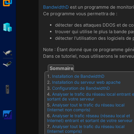
VMware Workstation
BandwidthD
est un programme de monitorin
Ce programme vous permettra de :
détecter des attaques DDOS et de conn
Hyper-V
trouver qui utilise le plus la bande 
détecter l'utilisation des logiciels d
Note : Étant donné que ce programme génèr
Adaptec SmartRAID
Dans ce tutoriel, nous utiliserons le serve
Broadcom MegaRAID
Installation de BandwidthD
Installation du serveur web apache
Configuration de BandwidthD
APC Back-UPS Pro
Analyser le trafic du réseau local entrant e
sortant de votre serveur
Analyser tout le trafic du réseau local
(Internet non compris)
pfSense
Analyser le trafic réseau (réseau local et
Internet) entrant et sortant de votre serveur
Analyser tout le trafic du réseau local
(Internet compris)