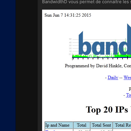
BandwidthD vous permet de connaitre les st