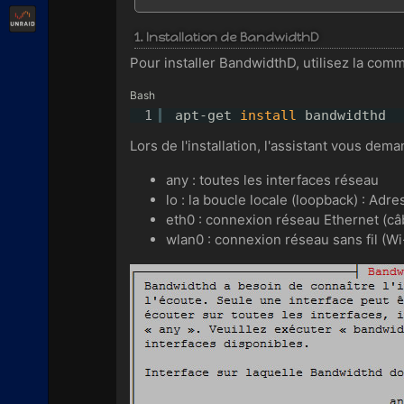
Unraid
1. Installation de BandwidthD
Pour installer BandwidthD, utilisez la com
Bash
1
apt-get 
install
bandwidthd
Lors de l'installation, l'assistant vous dem
any : toutes les interfaces réseau
lo : la boucle locale (loopback) : Adres
eth0 : connexion réseau Ethernet (câ
wlan0 : connexion réseau sans fil (Wi-