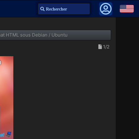
Recherche
rmat HTML sous Debian / Ubuntu
1/2