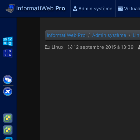
InformatiWeb
Pro
Admin système
Virtual
InformatiWeb Pro
Admin système
Lin
WS2012 R2
Linux
12 septembre 2015 à 13:39
WS2016
Citrix XenApp / XenDesktop
Citrix XenServer
VMware ESXi
VMware vSphere