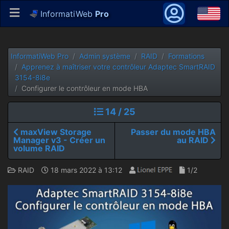
InformatiWeb
Pro
InformatiWeb Pro
Admin système
RAID
Formations
Apprenez à maîtriser votre contrôleur Adaptec SmartRAID
3154-8i8e
Configurer le contrôleur en mode HBA
14 / 25
maxView Storage
Passer du mode HBA
Manager v3 - Créer un
au RAID
volume RAID
RAID
18 mars 2022 à 13:12
1/2