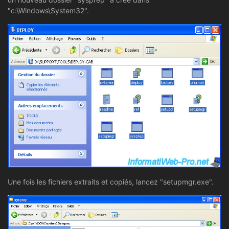
"c:\Windows\System32".
Une fois les fichiers extraits et copiés, lancez "setupmgr.exe".