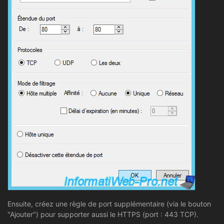
Ensuite, créez une règle de port supplémentaire (via le bouton
"Ajouter") pour supporter aussi le HTTPS (port : 443 TCP).