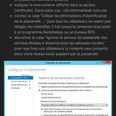
indiquez le nom externe (affiché dans la section
Certificats). Dans notre cas : rds.informatiweb-tuto.net
cochez la case "Utiliser les informations d'identification
de la passerelle ..." pour que les utilisateurs ne soient pas
obligés de s'identifier 2 fois lorsqu'ils tenteront d'accéder
à un programme RemoteApp ou un bureau RDS
décochez la case "Ignorer le serveur de passerelle des
services Bureau à distance pour les adresses locales"
pour que tous vos utilisateurs (y compris ceux présents
dans votre réseau local) passent par la passerelle