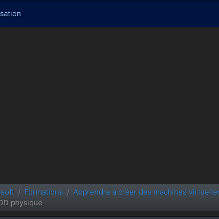
isation
soft
Formations
Apprendre à créer des machines virtuell
HDD physique