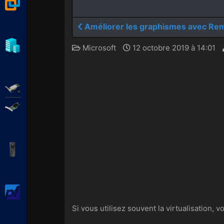
VMware Workstation
Améliorer les graphismes avec Re
Hyper-V
Microsoft
12 octobre 2019 à 14:01
Adaptec SmartRAID
Broadcom MegaRAID
APC Back-UPS Pro
pfSense
Si vous utilisez souvent la virtualisatio