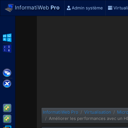
InformatiWeb
Pro
Admin système
Virtual
WS2012 R2
WS2016
Citrix XenApp / XenDesktop
Citrix XenServer
VMware ESXi
InformatiWeb Pro
Virtualisation
Micro
VMware vSphere
Améliorer les performances avec un 