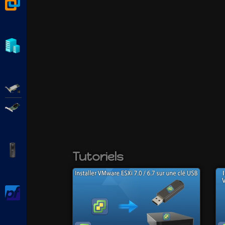
VMware Workstation
Hyper-V
Adaptec SmartRAID
Broadcom MegaRAID
APC Back-UPS Pro
Tutoriels
pfSense