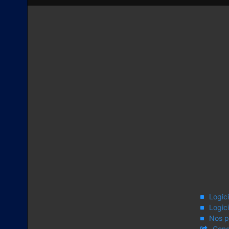
Logic
Logici
Nos 
Cond