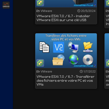
Unraid
VMware
20/5/2024
VMware ESXi 7.0 / 6.7 - Installer
V
VMware ESXi sur une clé USB
V
I
VMware
1/7/2022
VMware ESXi 7.0 / 6.7 - Transférer
V
des fichiers entre votre PC et vos
m
VMs
a