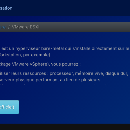
isation
are
VMware ESXi
 un hyperviseur bare-metal qui s'installe directement sur le 
orkstation, par exemple).
ackage VMware vSphere), vous pourrez :
liser leurs ressources : processeur, mémoire vive, disque dur, .
erveur physique performant au lieu de plusieurs
(étant donné qu'ils seront virtuels et non physiques)
fficiel)