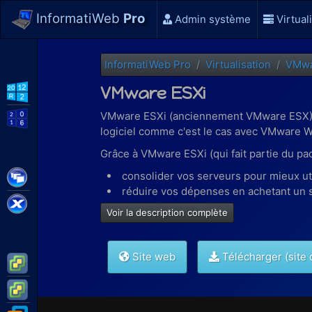
InformatiWeb
Pro
Admin système
Virtual
InformatiWeb Pro
Virtualisation
VMw
VMware ESXi
WS2012 R2
VMware ESXi (anciennement VMware ESX) est
WS2016
logiciel comme c'est le cas avec VMware W
Grâce à VMware ESXi (qui fait partie du p
Citrix XenApp / XenDesktop
consolider vos serveurs pour mieux uti
réduire vos dépenses en achetant un s
Citrix XenServer
centraliser la gestion de vos serveurs 
Voir la description complète
etc
Site web
Télécharger (site o
VMware ESXi
VMware vSphere