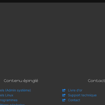
Contenu épinglé
Contac
iels (Admin système)
Livre d'or
els Linux
Support technique
programmes
Contact
itions générales