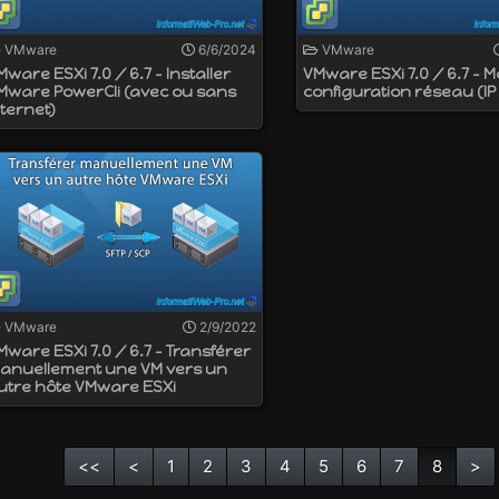
VMware
6/6/2024
VMware
Mware ESXi 7.0 / 6.7 - Installer
VMware ESXi 7.0 / 6.7 - Mo
Mware PowerCli (avec ou sans
configuration réseau (IP
nternet)
VMware
2/9/2022
Mware ESXi 7.0 / 6.7 - Transférer
anuellement une VM vers un
utre hôte VMware ESXi
<<
<
1
2
3
4
5
6
7
8
>