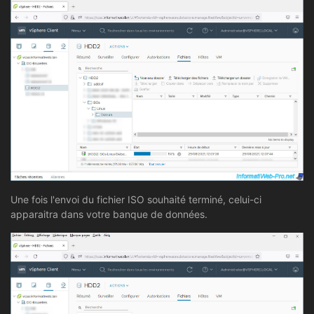
Une fois l'envoi du fichier ISO souhaité terminé, celui-ci
apparaitra dans votre banque de données.