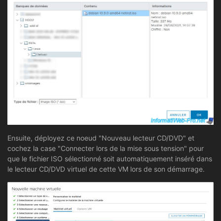
Ensuite, déployez ce noeud "Nouveau lecteur CD/DVD" et
cochez la case "Connecter lors de la mise sous tension" pour
que le fichier ISO sélectionné soit automatiquement inséré dans
le lecteur CD/DVD virtuel de cette VM lors de son démarrage.