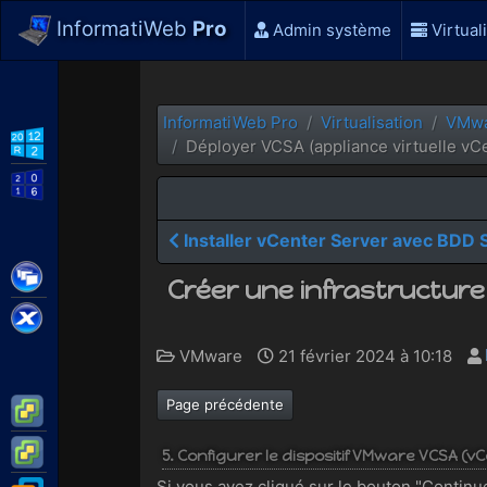
InformatiWeb
Pro
Admin système
Virtual
InformatiWeb Pro
Virtualisation
VMw
WS2012 R2
Déployer VCSA (appliance virtuelle vC
WS2016
Installer vCenter Server avec BDD 
Citrix XenApp / XenDesktop
Créer une infrastructure
Citrix XenServer
VMware
21 février 2024 à 10:18
Page précédente
VMware ESXi
VMware vSphere
5. Configurer le dispositif VMware VCSA (v
Si vous avez cliqué sur le bouton "Continue