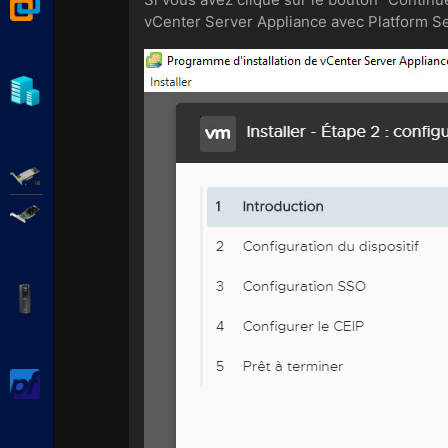
VMware Workstation
vCenter Server Appliance avec Platform Ser
Hyper-V
Adaptec SmartRAID
Broadcom MegaRAID
APC Back-UPS Pro
pfSense