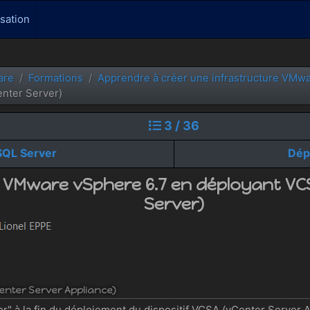
isation
are
Formations
Apprendre à créer une infrastructure VMw
enter Server)
3 / 36
SQL Server
Dép
 VMware vSphere 6.7 en déployant VCSA
Server)
Center Server Appliance)
r" à la fin du déploiement du dispositif VCSA (vCenter Server Ap