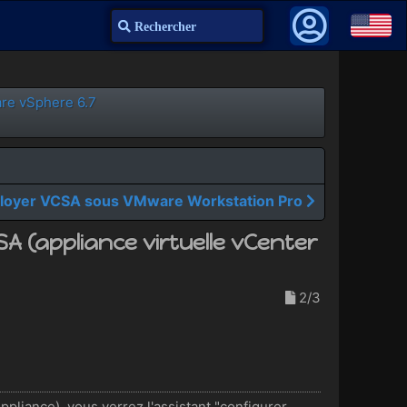
Recherche
are vSphere 6.7
loyer VCSA sous VMware Workstation Pro
 (appliance virtuelle vCenter
2/3
pliance), vous verrez l'assistant "configurer