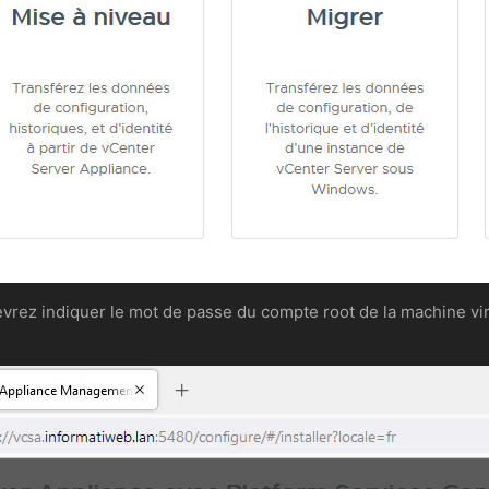
devrez indiquer le mot de passe du compte root de la machine vi