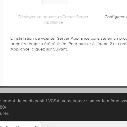
ploiement de ce dispositif VCSA, vous pouvez lancer le même as
480/
urer.