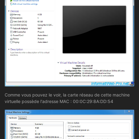
Comme vous pouvez le voir, la carte réseau de cette machine
virtuelle possède l'adresse MAC : 00:0C:29:8A:DD:54