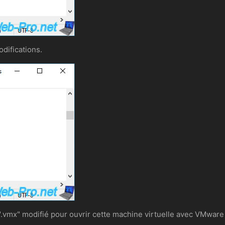
difications.
er ".vmx" modifié pour ouvrir cette machine virtuelle avec VMware