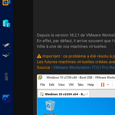
VMware Workstation
Hyper-V
Depuis la version 16.2.1 de VMware Workst
En effet, par défaut, il arrive souvent qu
Adaptec SmartRAID
hôte à une de vos machines virtuelles.
Broadcom MegaRAID
Important : ce problème a été résolu à p
Les futures machines virtuelles créées ave
Source :
VMware Workstation 17.0.1 Pro Re
APC Back-UPS Pro
pfSense