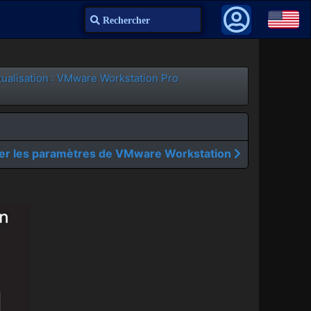
Recherche
tualisation : VMware Workstation Pro
er les paramètres de VMware Workstation