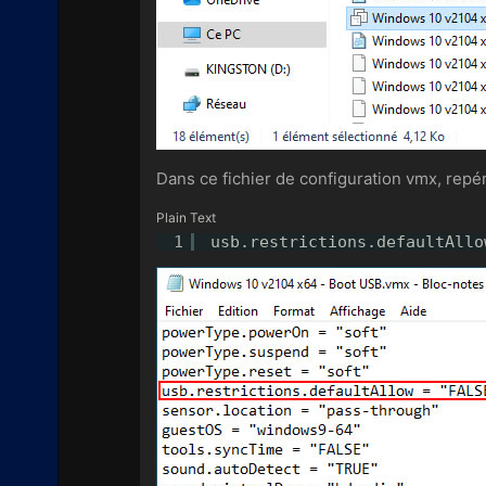
Dans ce fichier de configuration vmx, repér
Plain Text
1
usb.restrictions.defaultAllo