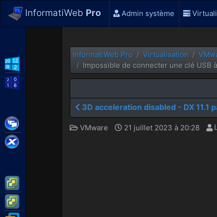
InformatiWeb
Pro
Admin système
Virtual
InformatiWeb Pro
Virtualisation
VMw
WS2012 R2
Impossible de connecter une clé USB 
WS2016
3D acceleration disabled - DX 11.1 
Citrix XenApp / XenDesktop
VMware
21 juillet 2023 à 20:28
Citrix XenServer
VMware ESXi
VMware vSphere