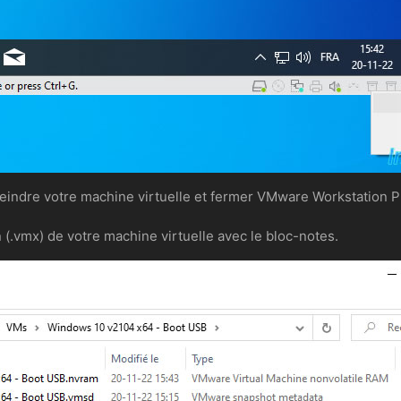
indre votre machine virtuelle et fermer VMware Workstation Pr
n (.vmx) de votre machine virtuelle avec le bloc-notes.