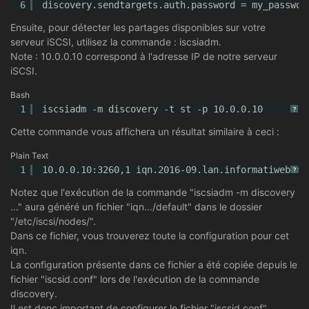
6
discovery.sendtargets.auth.password = my_passwor
Ensuite, pour détecter les partages disponibles sur votre
serveur iSCSI, utilisez la commande : iscsiadm.
Note : 10.0.0.10 correspond à l'adresse IP de notre serveur
iSCSI.
Bash
1
iscsiadm -m discovery -t st -p 10.0.0.10
?
Cette commande vous affichera un résultat similaire à ceci :
Plain Text
1
10.0.0.10:3260,1 iqn.2016-09.lan.informatiweb:mo
?
Notez que l'exécution de la commande "iscsiadm -m discovery
..." aura généré un fichier "iqn.../default" dans le dossier
"/etc/iscsi/nodes/".
Dans ce fichier, vous trouverez toute la configuration pour cet
iqn.
La configuration présente dans ce fichier a été copiée depuis le
fichier "iscsid.conf" lors de l'exécution de la commande
discovery.
Il est donc important de configurer le fichier "iscsid.conf"