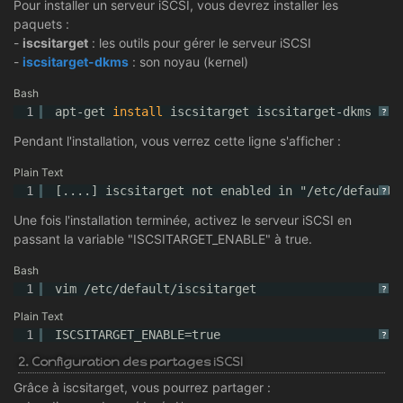
Pour installer un serveur iSCSI, vous devrez installer les
paquets :
-
iscsitarget
: les outils pour gérer le serveur iSCSI
-
iscsitarget-dkms
: son noyau (kernel)
Bash
1
apt-get 
install
iscsitarget iscsitarget-dkms
?
Pendant l'installation, vous verrez cette ligne s'afficher :
Plain Text
1
[....] iscsitarget not enabled in "/etc/default/
?
Une fois l'installation terminée, activez le serveur iSCSI en
passant la variable "ISCSITARGET_ENABLE" à true.
Bash
1
vim 
/etc/default/iscsitarget
?
Plain Text
1
ISCSITARGET_ENABLE=true
?
2. Configuration des partages iSCSI
Grâce à iscsitarget, vous pourrez partager :