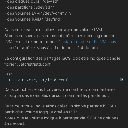
- des disques durs : /dev/sd*
- des partitions : /dev/sd**
- des volumes LVM : /dev/vg*/my_lv
- des volumes RAID : /dev/md*
Dans notre cas, nous allons partager un volume LVM.
Si vous ne savez pas comment créer un volume logique en
LVM, consultez notre tutoriel "
Installer et utiliser le LVM sous
Linux
" et arrêtez-vous à la fin du point 2.4 du tuto.
La configuration des partages iSCSI doit être indiquée dans le
fichier : /etc/iet/ietd.conf
Bash
1
vim 
/etc/iet/ietd
.conf
?
Dans ce fichier, vous trouverez de nombreux commentaires,
ainsi que des exemples qui sont commentés par défaut.
Dans ce tutoriel, nous allons créer un simple partage iSCSI à
partir d'un volume logique créé en LVM.
Notez que le volume logique à partager via iSCSI ne doit pas
être monté.