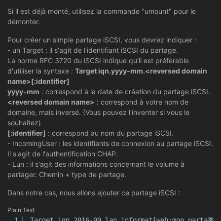
Si il est déjà monté, utilisez la commande "umount" pour le
démonter.
Pour créer un simple partage iSCSI, vous devrez indiquer :
- un Target : il s'agit de l'identifiant iSCSI du partage.
La norme RFC 3720 du iSCSI indique qu'il est préférable
d'utiliser la syntaxe :
Target iqn.yyyy-mm.<reversed domain
name>[:identifier]
yyyy-mm
: correspond à la date de création du partage iSCSI.
<reversed domain name>
: correspond à votre nom de
domaine, mais inversé. (Vous pouvez l'inventer si vous le
souhaitez)
[:identifier]
: correspond au nom du partage iSCSI.
- IncomingUser : les identifiants de connexion au partage iSCSI.
Il s'agit de l'authentification CHAP.
- Lun : il s'agit des informations concernant le volume à
partager. Chemin + type de partage.
Dans notre cas, nous allons ajouter ce partage iSCSI :
Plain Text
1
Target iqn.2016-09.lan.informatiweb:mon_partage
?