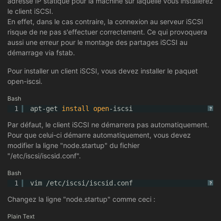
adresse IP statique pour la machine sur laquelle vous installerez
le client iSCSI.
En effet, dans le cas contraire, la connexion au serveur iSCSI
risque de ne pas s'effectuer correctement. Ce qui provoquera
aussi une erreur pour le montage des partages iSCSI au
démarrage via fstab.
Pour installer un client iSCSI, vous devez installer le paquet
open-iscsi.
Bash
1
apt-get 
install
open
-iscsi
?
Par défaut, le client iSCSI ne démarrera pas automatiquement.
Pour que celui-ci démarre automatiquement, vous devez
modifier la ligne "node.startup" du fichier
"/etc/iscsi/iscsid.conf".
Bash
1
vim 
/etc/iscsi/iscsid
.conf
?
Changez la ligne "node.startup" comme ceci :
Plain Text