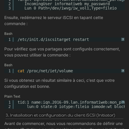
2
IncomingUser informatiweb my_password
3
Lun 0 Path=/dev/iwvg/iw_vol1,Type=fileio
Ensuite, redémarrez le serveur iSCSI en tapant cette
commande :
Bash
1
/etc/init
.d
/iscsitarget
restart
?
Pour vérifiez que vos partages sont configurés correctement,
vous pouvez utiliser la commande :
Bash
1
cat
/proc/net/iet/volume
?
Si vous obtenez un résultat similaire à ceci, c'est que votre
configuration est bonne.
Plain Text
1
tid:1 name:iqn.2016-09.lan.informatiweb:mon_part
?
2
lun:0 state:0 iotype:fileio iomode:wt blocks
3. Installation et configuration du client iSCSI (Initiator)
Avant de commencer, nous vous recommandons de définir une