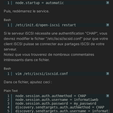
1
node.startup = automatic
?
Puis, redémarrez le service.
Bash
1
/etc/init
.d
/open-iscsi
restart
?
Si le serveur iSCSI nécessite une authentification "CHAP", vous
devrez modifier le fichier "/etc/iscsi/iscsid.conf" pour que votre
client iSCSI puisse se connecter aux partages ISCSI de votre
serveur.
Notez que vous trouverez de nombreux commentaires
intéressants dans ce fichier.
Bash
1
vim 
/etc/iscsi/iscsid
.conf
?
Dans ce fichier, ajoutez ceci :
Plain Text
1
node.session.auth.authmethod = CHAP
?
2
node.session.auth.username = informatiweb
3
node.session.auth.password = my_password
4
discovery.sendtargets.auth.authmethod = CHAP
5
discovery.sendtargets.auth.username = informatiw