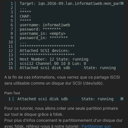
1
Target: iqn.2016-09.lan.informatiweb:mon_partag
?
2
...
3
*****
4
CHAP:
5
*****
6
username: informatiweb
7
password: ********
8
username_in: <empty>
9
password_in: ********
10
...
11
************************
12
Attached SCSI devices:
13
************************
14
Host Number: 12 State: running
15
scsi12 Channel 00 Id 0 Lun: 0
16
Attached scsi disk sdb      State: running
A la fin de ces informations, vous verrez que ce partage iSCSI
sera utilisable comme un disque dur SCSI (/dev/sdb).
Plain Text
1
Attached scsi disk sdb      State: running
?
Pour ce tutoriel, nous allons créer une seule partition primaire
sur tout le disque grâce à fdisk.
Pour plus d'infos concernant le partitionnement d'un disque dur
avec fdisk, référez-vous à notre tutoriel :
Partitionner son