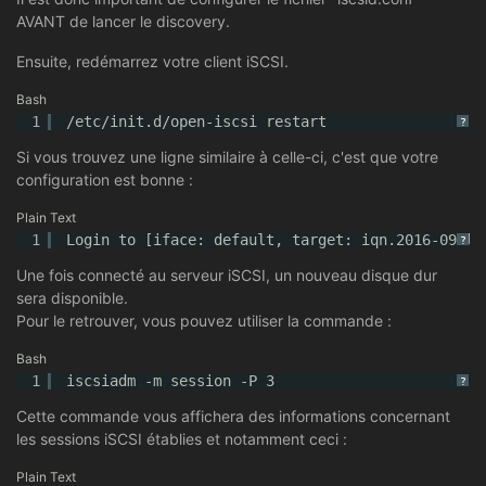
AVANT de lancer le discovery.
Ensuite, redémarrez votre client iSCSI.
Bash
1
/etc/init
.d
/open-iscsi
restart
?
Si vous trouvez une ligne similaire à celle-ci, c'est que votre
configuration est bonne :
Plain Text
1
Login to [iface: default, target: iqn.2016-09.la
?
Une fois connecté au serveur iSCSI, un nouveau disque dur
sera disponible.
Pour le retrouver, vous pouvez utiliser la commande :
Bash
1
iscsiadm -m session -P 3
?
Cette commande vous affichera des informations concernant
les sessions iSCSI établies et notamment ceci :
Plain Text