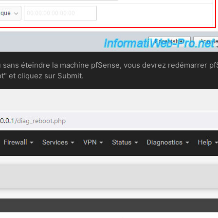
au sans éteindre la machine pfSense, vous devrez redémarrer pf
t" et cliquez sur Submit.