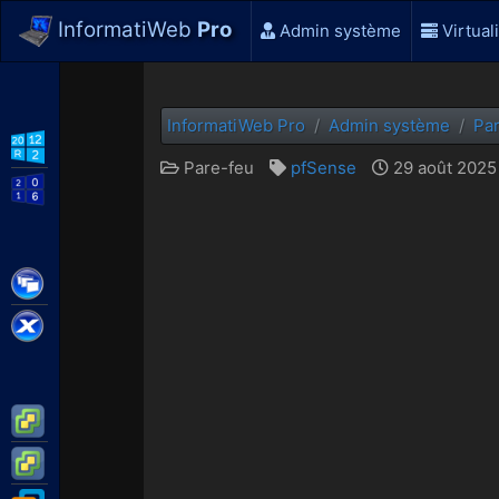
InformatiWeb
Pro
Admin système
Virtual
InformatiWeb Pro
Admin système
Pa
WS2012 R2
Pare-feu
pfSense
29 août 2025 
WS2016
Citrix XenApp / XenDesktop
Citrix XenServer
VMware ESXi
VMware vSphere