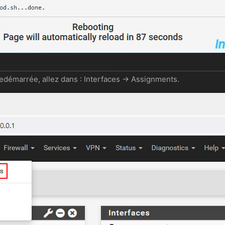
edémarrée, allez dans : Interfaces -> Assignments.