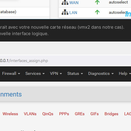
rait avec votre nouvelle carte réseau (vmx2 dans notre cas).
velle interface logique.