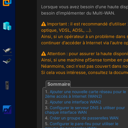
VMware Workstation
Lorsque vous avez besoin d'une haute dispo
besoin d'implémenter du Multi-WAN.
Important : il est recommandé d'utiliser
Hyper-V
optique, VDSL, ADSL, ...).
Ainsi, si un opérateur à un problème dans
continuer d'accéder à Internet via l'autre o
Adaptec SmartRAID
Attention : pour assurer la haute disponib
Ainsi, si une machine pfSense tombe en pan
Broadcom MegaRAID
Néanmoins, ceci n'est pas couvert dans not
Si cela vous intéresse, consultez la docume
APC Back-UPS Pro
Ajouter une nouvelle carte réseau pour le
2ème accès à Internet (WAN2)
Ajouter une interface WAN2
Configurer le serveur DNS à utiliser pour
pfSense
chaque interface WAN
Créer un groupe de passerelles WAN
Configurer le pare-feu pour utiliser le