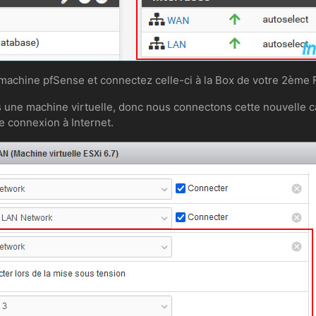
machine pfSense et connectez celle-ci à la Box de votre 2ème F
s une machine virtuelle, donc nous connectons cette nouvelle c
me connexion à Internet.