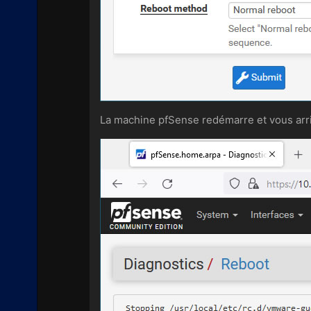
La machine pfSense redémarre et vous arr