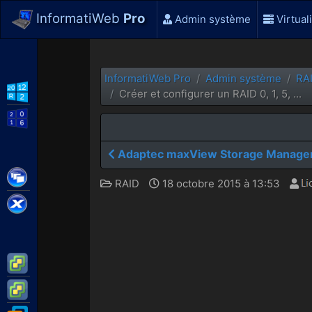
InformatiWeb
Pro
Admin système
Virtual
InformatiWeb Pro
Admin système
RA
WS2012 R2
Créer et configurer un RAID 0, 1, 5, ...
WS2016
Adaptec maxView Storage Manager 
Citrix XenApp / XenDesktop
RAID
18 octobre 2015 à 13:53
Citrix XenServer
VMware ESXi
VMware vSphere