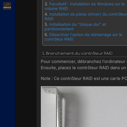
Facultatif : Installation de Windows sur le
Unraid
volume RAID
Installation du pilote (driver) du contrôleur
RAID
Initialisation du "disque dur" et
partitionnement
Désactiver l'option de démarrage sur le
contrôleur RAID
1. Branchement du contrôleur RAID
Pour commencer, débranchez l'ordinateur et 
Ensuite, placez le contrôleur RAID dans u
Note : Ce contrôleur RAID est une carte PC