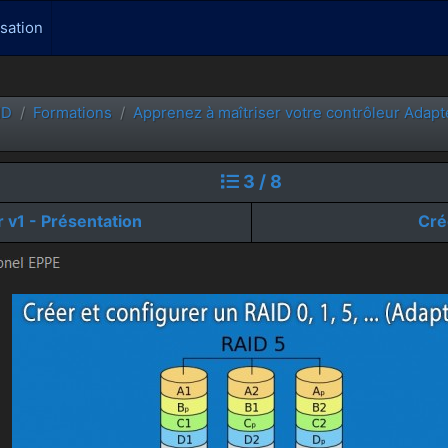
isation
ID
Formations
Apprenez à maîtriser votre contrôleur Adap
3 / 8
v1 - Présentation
Cré