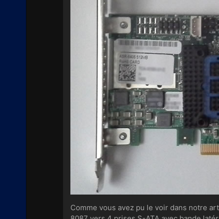
Comme vous avez pu le voir dans notre arti
8087 vers 4 prises S-ATA avec bande latér