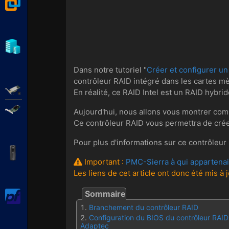
VMware Workstation
Hyper-V
Dans notre tutoriel "
Créer et configurer un RA
contrôleur RAID intégré dans les cartes mè
Adaptec SmartRAID
En réalité, ce RAID Intel est un RAID hybr
Broadcom MegaRAID
Aujourd'hui, nous allons vous montrer com
Ce contrôleur RAID vous permettra de créer
Pour plus d'informations sur ce contrôleur 
APC Back-UPS Pro
Important :
PMC-Sierra à qui appartenai
Les liens de cet article ont donc été mis à
pfSense
Branchement du contrôleur RAID
Configuration du BIOS du contrôleur RAID
Adaptec