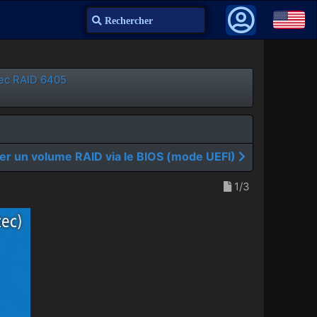
Recherche
tec RAID 6405
er un volume RAID via le BIOS (mode UEFI)
1/3