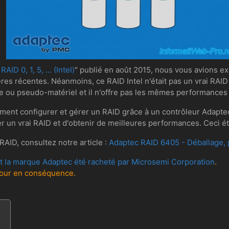
ID 0, 1, 5, ... (Intel)
" publié en août 2015, nous vous avions 
res récentes. Néanmoins, ce RAID Intel n'était pas un vrai RAID
ide ou pseudo-matériel et il n'offre pas les mêmes performances 
ment configurer et gérer un RAID grâce à un contrôleur Adapt
 un vrai RAID et d'obtenir de meilleures performances. Ceci éta
RAID, consultez notre article :
Adaptec RAID 6405 - Déballage, p
t la marque Adaptec été racheté par Microsemi Corporation
.
 jour en conséquence.