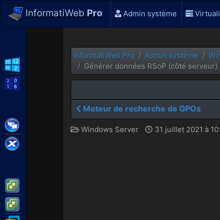
InformatiWeb
Pro
Admin système
Virtual
InformatiWeb Pro
Admin système
Wi
WS2012 R2
Générer données RSoP (côté serveur)
WS2016
Moteur de recherche de GPOs
Citrix XenApp / XenDesktop
Windows Server
31 juillet 2021 à 10
Citrix XenServer
VMware ESXi
VMware vSphere