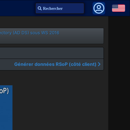
Recherche
rectory (AD DS) sous WS 2016
Générer données RSoP (côté client)