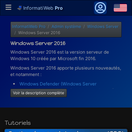
InformatiWeb
Pro
InformatiWeb Pro
Admin système
Windows Server
Windows Server 2016
Windows Server 2016
Windows Server 2016 est la version serveur de
Windows 10 créée par Microsoft fin 2016.
Windows Server 2016 apporte plusieurs nouveautés,
et notamment :
Windows Defender (Windows Server
Antimalware)
: un antivirus / antimalware installé et
Voir la description complète
activé par défaut en arrière-plan, bien qu'il ne soit
pas visible depuis l'interface graphique.
En effet, l'interface graphique de Windows
Defender est facultative et disponible en tant que
Tutoriels
fonctionnalité sous Windows Server 2016.
l'ajout du support de l'OpenGL 4.4 et d'OpenCL