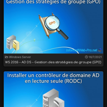
1.1 pour les
services Bureau à distance (RDS)
l'apparition du rôle "MultiPoint Services" qui
succède à la solution "
Windows MultiPoint Server
2012
" de Microsoft
la mise à jour du serveur web IIS (Internet
Information Services) en version 10.0
le support de la virtualisation imbriquée (nested
virtualization) par
Hyper-V
(pour les processeurs
Intel uniquement)
etc
Windows Server
16/7/2021
WS 2016 - AD DS - Gestion des stratégies de groupe (GPO)