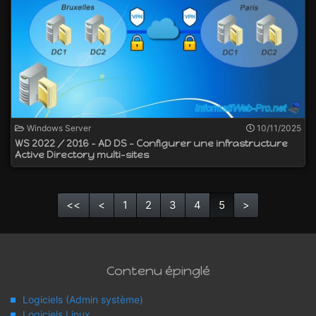
Windows Server
10/11/2025
WS 2022 / 2016 - AD DS - Configurer une infrastructure
Active Directory multi-sites
<<
<
1
2
3
4
5
>
Contenu épinglé
Logiciels (Admin système)
Logiciels Linux