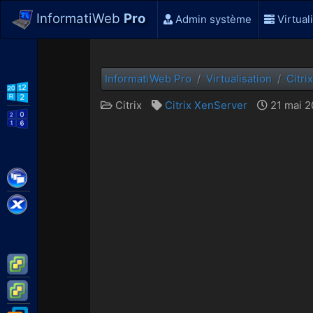
InformatiWeb
Pro
Admin système
Virtual
InformatiWeb Pro
Virtualisation
Citrix
WS2012 R2
Citrix
Citrix XenServer
21 mai 2
WS2016
Citrix XenApp / XenDesktop
Citrix XenServer
VMware ESXi
VMware vSphere