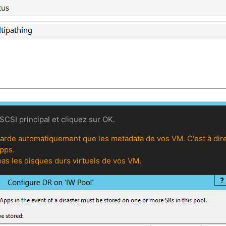
CSI principal et cliquez sur OK.
rde automatiquement que les metadata de vos VM. C'est à dire : 
Apps.
as les disques durs virtuels de vos VM.