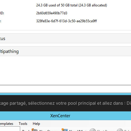
age partagé, sélectionnez votre pool principal et allez dans : 