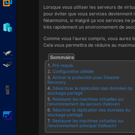
VMware Workstation
Lorsque vous utiliser les serveurs de virtu
pour éviter que vous services deviennent 
Néanmoins, si malgré ça vos services ne po
Hyper-V
très rapidement un environnement de secou
Comme vous l'aurez compris, vous aurez be
Cela vous permettra de réduire au maximum
Adaptec SmartRAID
Broadcom MegaRAID
Pré-requis
Configuration utilisée
Activer la protection pour Disaster
Recovery
Désactiver la réplication des données du
APC Back-UPS Pro
stockage partagé
Restaurer les machines virtuelles sur
l'environnement de secours (failover)
Réactiver la réplication des données du
pfSense
stockage partagé
Restaurer les machines virtuelles sur
l'environnement principal (failback)