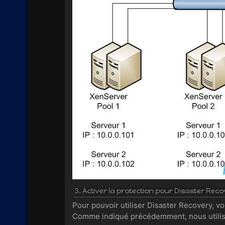
3. Activer la protection pour Disaster Rec
Pour pouvoir utiliser Disaster Recovery, v
Comme indiqué précédemment, nous utilise