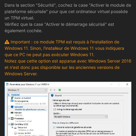
Dans la section "Sécurité", cochez la case "Activer le module de
plateforme sécurisée" pour que cet ordinateur virtuel possède
un TPM virtuel.
Vérifiez que la case "Activer le démarrage sécurisé" est
également cochée.
Important : ce module TPM est requis à l'installation de
Windows 11. Sinon, l'installeur de Windows 11 vous indiquera
que ce PC ne peut pas exécuter Windows 11.
Notez que cette option est apparue avec Windows Server 2016
et n'est donc pas disponible sur les anciennes versions de
Windows Server.