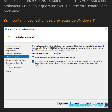
Allouez au moins 4 Go (4096 Mo) de mémoire vive (RAM) à cet
ordinateur virtuel pour que Windows 11 puisse être installé sans
problème.
Important : ceci est un des pré-requis de Windows 11.