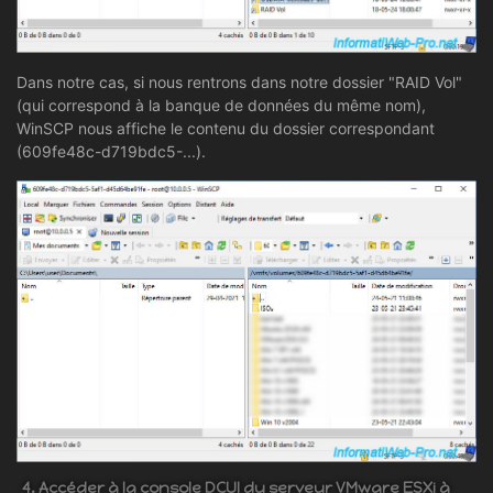
Dans notre cas, si nous rentrons dans notre dossier "RAID Vol"
(qui correspond à la banque de données du même nom),
WinSCP nous affiche le contenu du dossier correspondant
(609fe48c-d719bdc5-...).
4. Accéder à la console DCUI du serveur VMware ESXi à