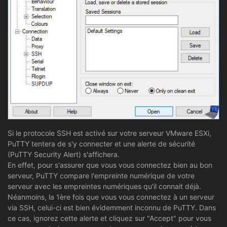
Si le protocole SSH est activé sur votre serveur VMware ESXi,
PuTTY tentera de s'y connecter et une alerte de sécurité
(PuTTY Security Alert) s'affichera.
En effet, pour s'assurer que vous vous connectez bien au bon
serveur, PuTTY compare l'empreinte numérique de votre
serveur avec les empreintes numériques qu'il connait déjà.
Néanmoins, la 1ère fois que vous vous connectez à un serveur
via SSH, celui-ci est bien évidemment inconnu de PuTTY. Dans
ce cas, ignorez cette alerte et cliquez sur "Accept" pour vous