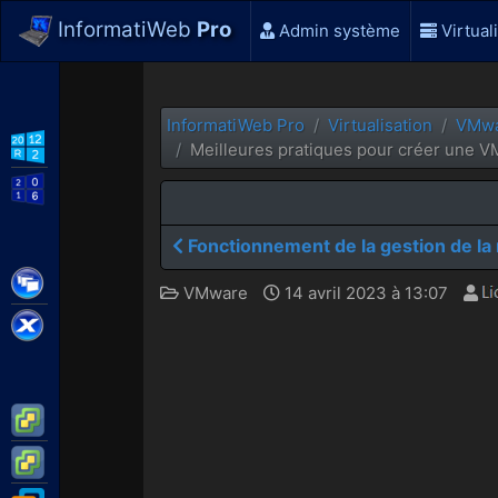
InformatiWeb
Pro
Admin système
Virtual
InformatiWeb Pro
Virtualisation
VMw
WS2012 R2
Meilleures pratiques pour créer une V
WS2016
Fonctionnement de la gestion de l
Citrix XenApp / XenDesktop
VMware
14 avril 2023 à 13:07
Citrix XenServer
VMware ESXi
VMware vSphere