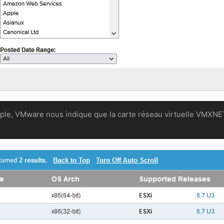
ple, VMware nous indique que la carte réseau virtuelle VMXN