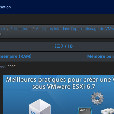
isation
are
Formations
Aller plus loin dans l'apprentissage de VM
M
7 / 16
a mémoire (RAM)
Mémoire per