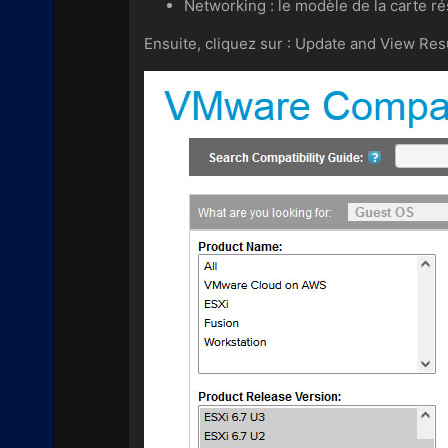
Networking : le modèle de la carte ré
Ensuite, cliquez sur : Update and View Resu