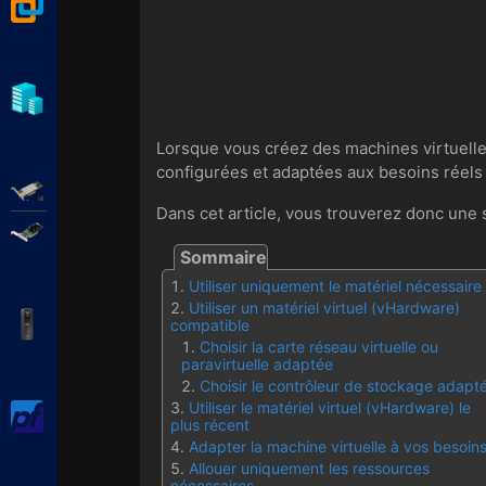
VMware Workstation
Hyper-V
Lorsque vous créez des machines virtuelle
configurées et adaptées aux besoins réels 
Adaptec SmartRAID
Dans cet article, vous trouverez donc une sé
Broadcom MegaRAID
Utiliser uniquement le matériel nécessaire
Utiliser un matériel virtuel (vHardware)
APC Back-UPS Pro
compatible
Choisir la carte réseau virtuelle ou
paravirtuelle adaptée
Choisir le contrôleur de stockage adapt
Utiliser le matériel virtuel (vHardware) le
pfSense
plus récent
Adapter la machine virtuelle à vos besoin
Allouer uniquement les ressources
nécessaires