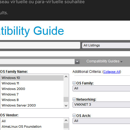
seau virtuelle ou para-virtuelle souhaitée
lts.