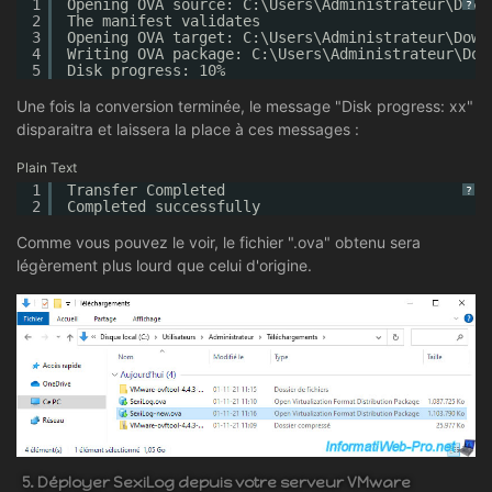
1
Opening OVA source: C:\Users\Administrateur\Down
?
2
The manifest validates
3
Opening OVA target: C:\Users\Administrateur\Down
4
Writing OVA package: C:\Users\Administrateur\Dow
5
Disk progress: 10%
Une fois la conversion terminée, le message "Disk progress: xx"
disparaitra et laissera la place à ces messages :
Plain Text
1
Transfer Completed
?
2
Completed successfully
Comme vous pouvez le voir, le fichier ".ova" obtenu sera
légèrement plus lourd que celui d'origine.
5. Déployer SexiLog depuis votre serveur VMware