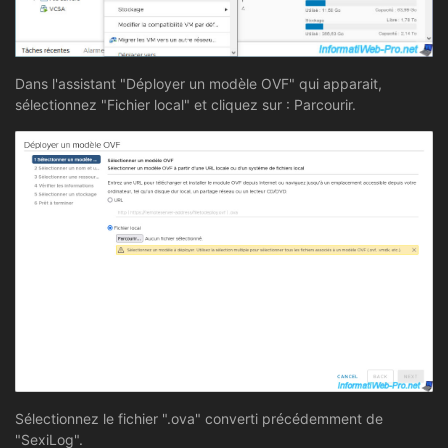
Dans l'assistant "Déployer un modèle OVF" qui apparait,
sélectionnez "Fichier local" et cliquez sur : Parcourir.
Sélectionnez le fichier ".ova" converti précédemment de
"SexiLog".