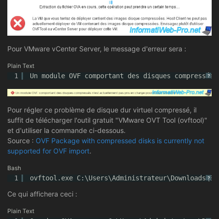
Pour VMware vCenter Server, le message d'erreur sera :
Plain Text
1
Un module OVF comportant des disques compressés 
?
Pour régler ce problème de disque dur virtuel compressé, il
suffit de télécharger l'outil gratuit "VMware OVT Tool (ovftool)"
et d'utiliser la commande ci-dessous.
Source :
OVF Package with compressed disks is currently not
supported for OVF import
.
Bash
1
ovftool.exe C:\Users\Administrateur\Downloads\Se
?
Ce qui affichera ceci :
Plain Text