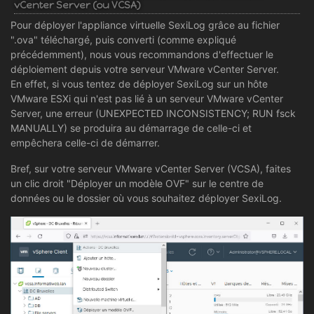
vCenter Server (ou VCSA)
Pour déployer l'appliance virtuelle SexiLog grâce au fichier
".ova" téléchargé, puis converti (comme expliqué
précédemment), nous vous recommandons d'effectuer le
déploiement depuis votre serveur VMware vCenter Server.
En effet, si vous tentez de déployer SexiLog sur un hôte
VMware ESXi qui n'est pas lié à un serveur VMware vCenter
Server, une erreur (UNEXPECTED INCONSISTENCY; RUN fsck
MANUALLY) se produira au démarrage de celle-ci et
empêchera celle-ci de démarrer.
Bref, sur votre serveur VMware vCenter Server (VCSA), faites
un clic droit "Déployer un modèle OVF" sur le centre de
données ou le dossier où vous souhaitez déployer SexiLog.