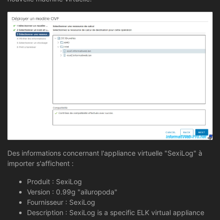
Des informations concernant l'appliance virtuelle "SexiLog" à
importer s'affichent :
Produit : SexiLog
Version : 0.99g "ailuropoda"
Fournisseur : SexiLog
Description : SexiLog is a specific ELK virtual appliance