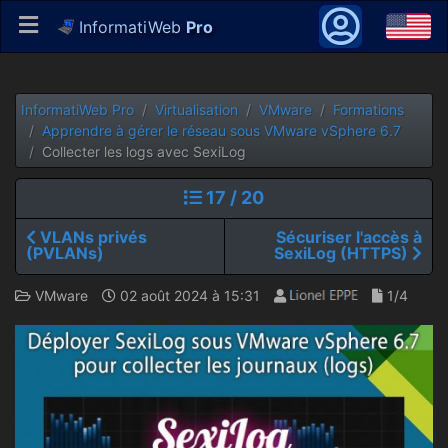
InformatiWeb
Pro
InformatiWeb Pro
Virtualisation
VMware
Formations
Apprendre à gérer le réseau sous VMware vSphere 6.7
Collecter les logs avec SexiLog
17 / 20
VLANs privés
Sécuriser l'accès à
(PVLANs)
SexiLog (HTTPS)
VMware
02 août 2024 à 15:31
1/4