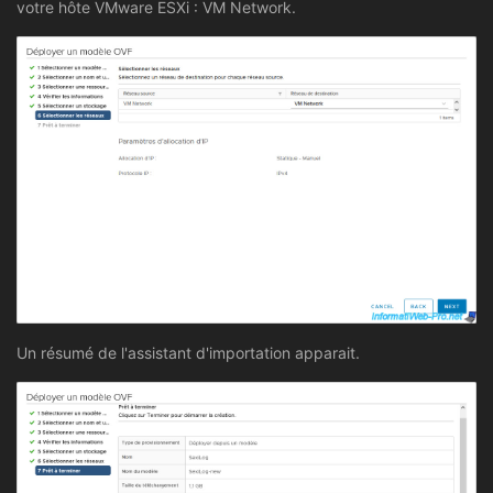
votre hôte VMware ESXi : VM Network.
Un résumé de l'assistant d'importation apparait.