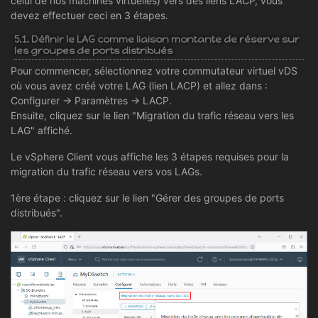
celui de nos machines virtuelles) vers des liens LACP, vous
devez effectuer ceci en 3 étapes.
5.1. Définir le LAG comme liaison montante de réserve sur
les groupes de ports distribués
Pour commencer, sélectionnez votre commutateur virtuel vDS
où vous avez créé votre LAG (lien LACP) et allez dans :
Configurer -> Paramètres -> LACP.
Ensuite, cliquez sur le lien "Migration du trafic réseau vers les
LAG" affiché.
Le vSphere Client vous affiche les 3 étapes requises pour la
migration du trafic réseau vers vos LAGs.
1ère étape : cliquez sur le lien "Gérer des groupes de ports
distribués".