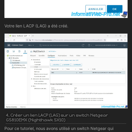
Votre lien LACP (LAG) a été créé.
4. Créer un lien LACP (LAG) sur un switch Netgear
GS810EMX (Nighthawk SX10)
Pour ce tutoriel, nous avons utilisé un switch Netgear qui