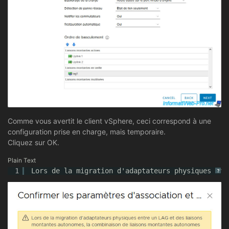
Comme vous avertit le client vSphere, ceci correspond à une
configuration prise en charge, mais temporaire.
Cliquez sur OK.
Plain Text
1
Lors de la migration d'adaptateurs physiques ent
?