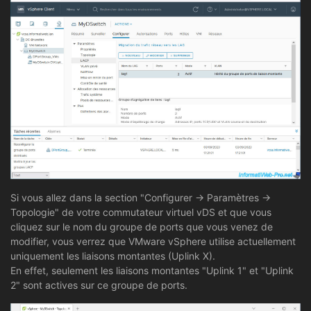
Si vous allez dans la section "Configurer -> Paramètres ->
Topologie" de votre commutateur virtuel vDS et que vous
cliquez sur le nom du groupe de ports que vous venez de
modifier, vous verrez que VMware vSphere utilise actuellement
uniquement les liaisons montantes (Uplink X).
En effet, seulement les liaisons montantes "Uplink 1" et "Uplink
2" sont actives sur ce groupe de ports.