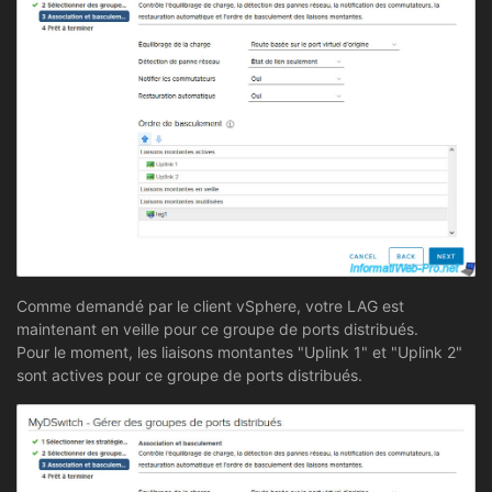
Comme demandé par le client vSphere, votre LAG est
maintenant en veille pour ce groupe de ports distribués.
Pour le moment, les liaisons montantes "Uplink 1" et "Uplink 2"
sont actives pour ce groupe de ports distribués.