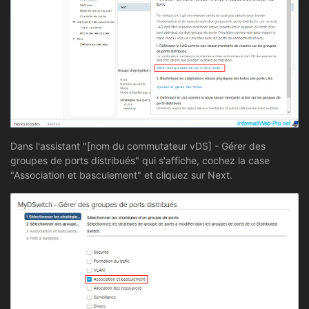
Dans l'assistant "[nom du commutateur vDS] - Gérer des
groupes de ports distribués" qui s'affiche, cochez la case
"Association et basculement" et cliquez sur Next.