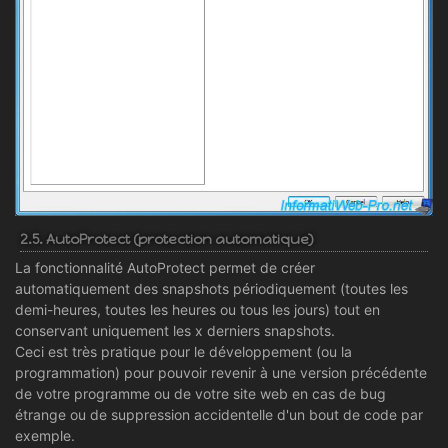
2.5. AutoProtect (protection automatique)
La fonctionnalité AutoProtect permet de créer
automatiquement des snapshots périodiquement (toutes les
demi-heures, toutes les heures ou tous les jours) tout en
conservant uniquement les x derniers snapshots.
Ceci est très pratique pour le développement (ou la
programmation) pour pouvoir revenir à une version précédente
de votre programme ou de votre site web en cas de bug
étrange ou de suppression accidentelle d'un bout de code par
exemple.