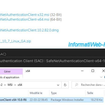
SAC)
 Authentication Client (SAC) : SafeNetAuthenticationClient-x64-