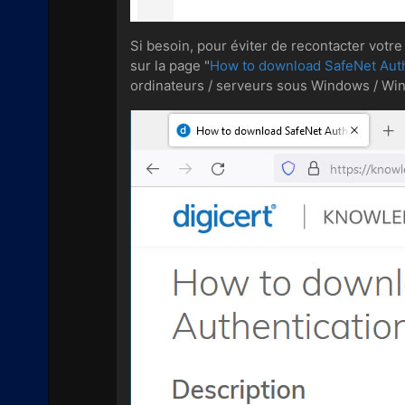
Si besoin, pour éviter de recontacter votr
sur la page "
How to download SafeNet Auth
ordinateurs / serveurs sous Windows / Wi