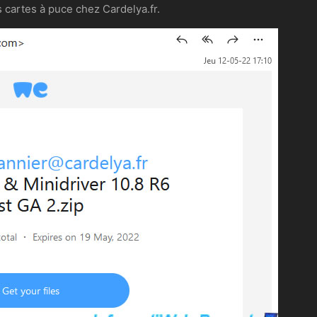
cartes à puce chez Cardelya.fr.