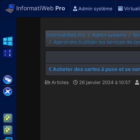
InformatiWeb
Pro
Admin système
Virtual
InformatiWeb Pro
Admin système
Wi
WS2012 R2
Apprendre à utiliser les services de ce
WS2016
Acheter des cartes à puce et se co
Citrix XenApp / XenDesktop
Articles
26 janvier 2024 à 10:57
Citrix XenServer
VMware ESXi
VMware vSphere