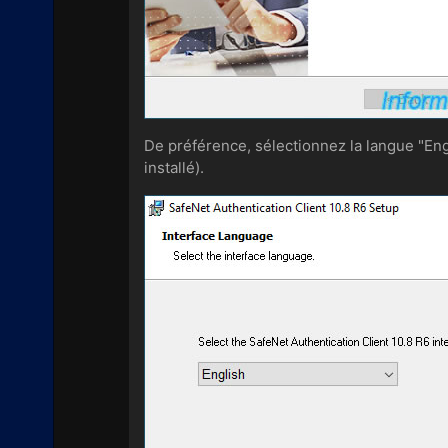
De préférence, sélectionnez la langue "Eng
installé).