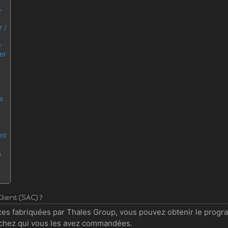
)
r
r /
r
er
e
nt
n
lient (SAC) ?
s fabriquées par Thales Group, vous pouvez obtenir le progra
e chez qui vous les avez commandées.