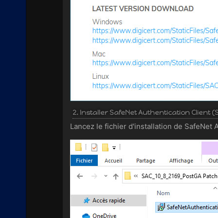
2. Installer SafeNet Authentication Client (
Lancez le fichier d'installation de SafeNet