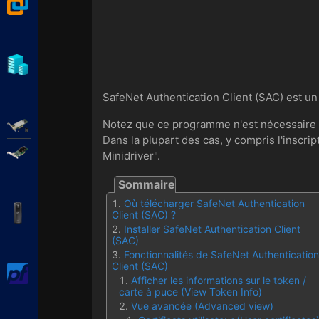
VMware Workstation
Hyper-V
SafeNet Authentication Client (SAC) est un
Adaptec SmartRAID
Notez que ce programme n'est nécessaire qu
Dans la plupart des cas, y compris l'inscri
Broadcom MegaRAID
Minidriver".
Où télécharger SafeNet Authentication
APC Back-UPS Pro
Client (SAC) ?
Installer SafeNet Authentication Client
(SAC)
Fonctionnalités de SafeNet Authentication
Client (SAC)
pfSense
Afficher les informations sur le token /
carte à puce (View Token Info)
Vue avancée (Advanced view)