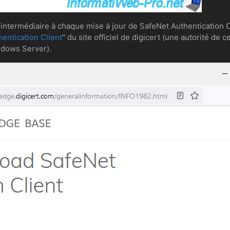
e intermédiaire à chaque mise à jour de SafeNet Authentication 
entication Client
" du site officiel de digicert (une autorité de 
ndows Server).