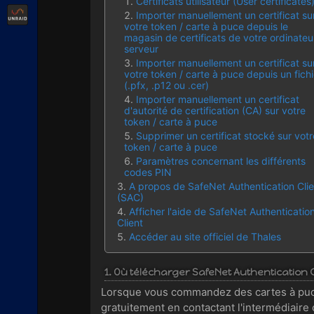
Certificats utilisateur (User certificates
Unraid
Importer manuellement un certificat su
votre token / carte à puce depuis le
magasin de certificats de votre ordinateu
serveur
Importer manuellement un certificat su
votre token / carte à puce depuis un fichi
(.pfx, .p12 ou .cer)
Importer manuellement un certificat
d'autorité de certification (CA) sur votre
token / carte à puce
Supprimer un certificat stocké sur votr
token / carte à puce
Paramètres concernant les différents
codes PIN
A propos de SafeNet Authentication Clie
(SAC)
Afficher l'aide de SafeNet Authenticatio
Client
Accéder au site officiel de Thales
1. Où télécharger SafeNet Authentication C
Lorsque vous commandez des cartes à puce
gratuitement en contactant l'intermédiair