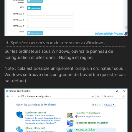
4. Spécifier un serveur de temps sous Windows
Sur les ordinateurs sous Windows, ouvrez le panneau de
configuration et allez dans : Horloge et région.
Note : cela est possible uniquement lorsqu'un ordinateur sous
Windows se trouve dans un groupe de travail (ce qui est le cas
par défaut).