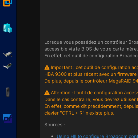
VMware Workstation
Hyper-V
Lorsque vous possédez un contrôleur Broad
accessible via le BIOS de votre carte mère.
Adaptec SmartRAID
En effet, cet outil de configuration Broadc
Broadcom MegaRAID
Important : cet outil de configuration ac
HBA 9300 et plus récent avec un firmware 
De plus, depuis le contrôleur MegaRAID 9460,
APC Back-UPS Pro
Attention : l'outil de configuration acce
Dans le cas contraire, vous devrez utilise
En effet, comme dit précédemment, depuis l
clavier "CTRL + R" n'existe plus.
pfSense
Sources :
Using HII to configure Broadcom con