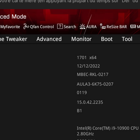
otre carte mère (en appuyant la plupart du temps sur "Del" ou 