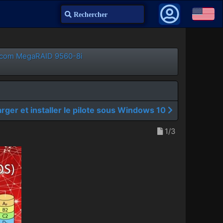
Recherche
adcom MegaRAID 9560-8i
rger et installer le pilote sous Windows 10
1/3