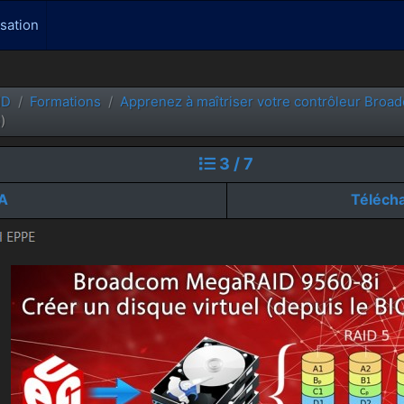
isation
ID
Formations
Apprenez à maîtriser votre contrôleur Bro
)
3 / 7
TA
Télécha