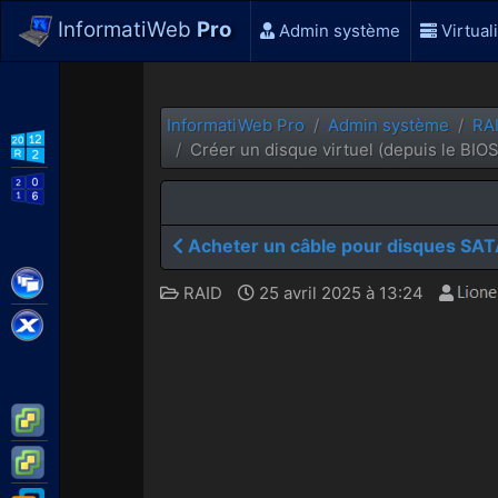
InformatiWeb
Pro
Admin système
Virtual
InformatiWeb Pro
Admin système
RA
WS2012 R2
Créer un disque virtuel (depuis le BIOS
WS2016
Acheter un câble pour disques SA
Citrix XenApp / XenDesktop
RAID
25 avril 2025 à 13:24
Citrix XenServer
VMware ESXi
VMware vSphere