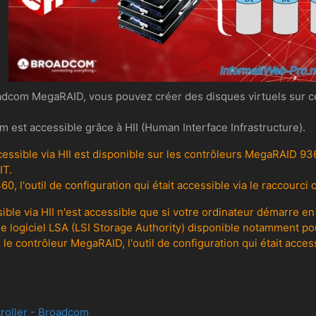
com MegaRAID, vous pouvez créer des disques virtuels sur celu
om est accessible grâce à HII (Human Interface Infrastructure).
cessible via HII est disponible sur les contrôleurs MegaRAID 936
IT.
 l'outil de configuration qui était accessible via le raccourci 
ssible via HII n'est accessible que si votre ordinateur démarre e
r le logiciel LSA (LSI Storage Authority) disponible notamment 
e contrôleur MegaRAID, l'outil de configuration qui était acce
troller - Broadcom