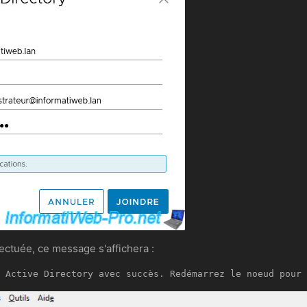
ectuée, ce message s'affichera :
 Active Directory avec succès. Redémarrez le noeud pour 