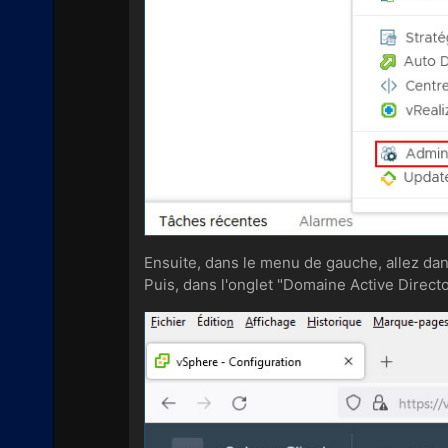
Ensuite, dans le menu de gauche, allez dan
Puis, dans l'onglet "Domaine Active Directo