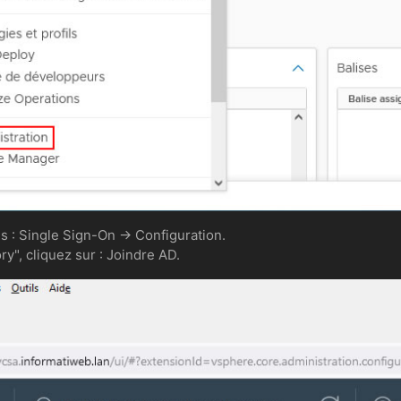
s : Single Sign-On -> Configuration.
ry", cliquez sur : Joindre AD.