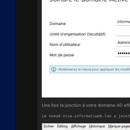
Une fois la jonction à votre domaine AD eff
Le noeud vcsa.informatiweb.lan a joint