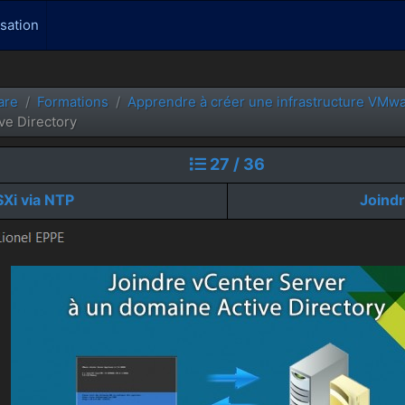
isation
are
Formations
Apprendre à créer une infrastructure VMw
ve Directory
27 / 36
SXi via NTP
Joindr