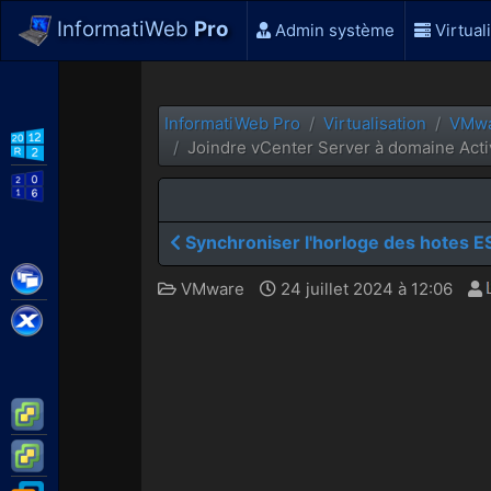
InformatiWeb
Pro
Admin système
Virtual
InformatiWeb Pro
Virtualisation
VMw
WS2012 R2
Joindre vCenter Server à domaine Acti
WS2016
Synchroniser l'horloge des hotes E
Citrix XenApp / XenDesktop
VMware
24 juillet 2024 à 12:06
Citrix XenServer
VMware ESXi
VMware vSphere