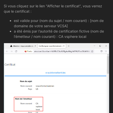
Si vous cliquez sur le lien "Afficher le certificat", vous verrez
que le certificat :
est valide pour (nom du sujet / nom courant) : [nom de
domaine de votre serveur VCSA]
a été émis par l'autorité de certification fictive (nom de
l'émetteur / nom courant) : CA vsphere local