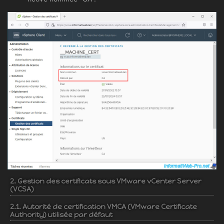
2. Gestion des certificats sous VMware vCenter Server
(VCSA)
2.1. Autorité de certification VMCA (VMware Certificate
Authority) utilisée par défaut