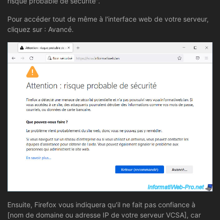
risque probable de sécurité".
Pour accéder tout de même à l'interface web de votre serveur,
cliquez sur : Avancé.
Ensuite, Firefox vous indiquera qu'il ne fait pas confiance à
[nom de domaine ou adresse IP de votre serveur VCSA], car