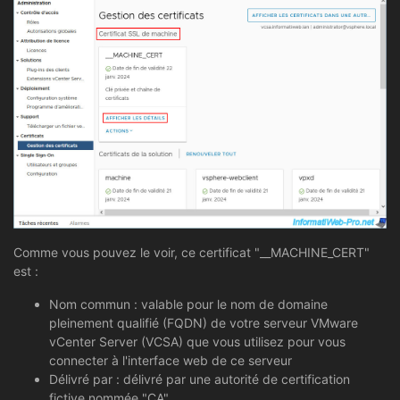
Comme vous pouvez le voir, ce certificat "__MACHINE_CERT"
est :
Nom commun : valable pour le nom de domaine
pleinement qualifié (FQDN) de votre serveur VMware
vCenter Server (VCSA) que vous utilisez pour vous
connecter à l'interface web de ce serveur
Délivré par : délivré par une autorité de certification
fictive nommée "CA".