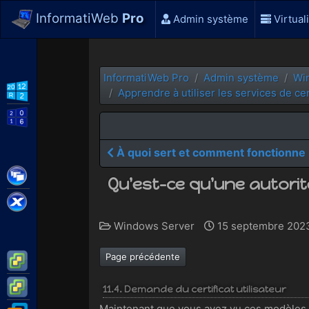
InformatiWeb
Pro
Admin système
Virtual
InformatiWeb Pro
Admin système
Wi
WS2012 R2
Apprendre à utiliser les services de ce
WS2016
À quoi sert et comment fonctionne 
Citrix XenApp / XenDesktop
Qu'est-ce qu'une autorité
Citrix XenServer
Windows Server
15 septembre 2023
Page précédente
VMware ESXi
VMware vSphere
11.4. Demande du certificat utilisateur
Maintenant que vous avez vu ces modèles de