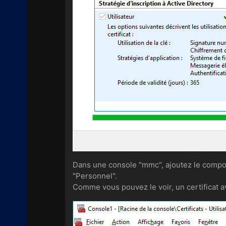
Dans une console "mmc", ajoutez le composa
"Personnel".
Comme vous pouvez le voir, un certificat a