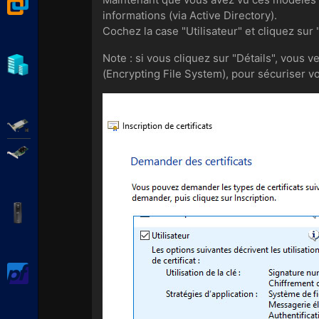
VMware Workstation
informations (via Active Directory).
Cochez la case "Utilisateur" et cliquez sur "
Note : si vous cliquez sur "Détails", vous v
Hyper-V
(Encrypting File System), pour sécuriser v
Adaptec SmartRAID
Broadcom MegaRAID
APC Back-UPS Pro
pfSense