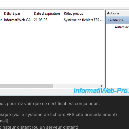
vous pourrez voir que ce certificat est conçu pour :
disque (via le système de fichiers EFS cité précédemment)
mail)
dinateur distant (ou un serveur distant)