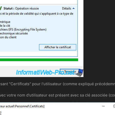
nt "Certificats" pour l'utilisateur (comme expliqué précédemme
vec votre nom d'utilisateur est présent avec sa clé associée (c