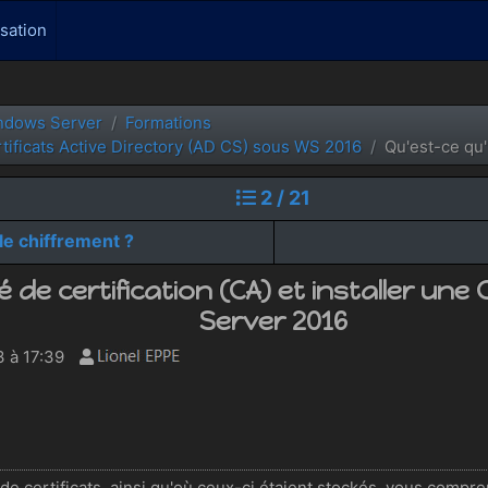
isation
ndows Server
Formations
rtificats Active Directory (AD CS) sous WS 2016
Qu'est-ce qu'
2 / 21
le chiffrement ?
 de certification (CA) et installer un
Server 2016
 à 17:39
 certificats, ainsi qu'où ceux-ci étaient stockés, vous compr