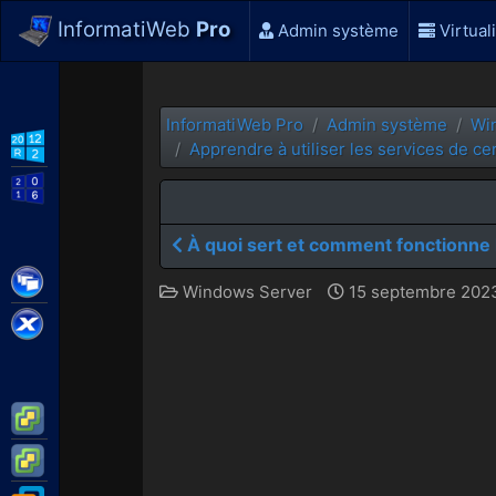
InformatiWeb
Pro
Admin système
Virtual
InformatiWeb Pro
Admin système
Wi
WS2012 R2
Apprendre à utiliser les services de ce
WS2016
À quoi sert et comment fonctionne 
Citrix XenApp / XenDesktop
Windows Server
15 septembre 2023
Citrix XenServer
VMware ESXi
VMware vSphere